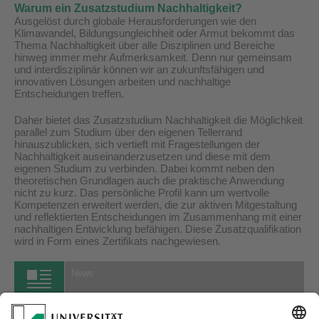
Warum ein Zusatzstudium Nachhaltigkeit?
Ausgelöst durch globale Herausforderungen wie den
Klimawandel, Bildungsungleichheit oder Armut bekommt das
Thema Nachhaltigkeit über alle Disziplinen und Bereiche
hinweg immer mehr Aufmerksamkeit. Denn nur gemeinsam
und interdisziplinär können wir an zukunftsfähigen und
innovativen Lösungen arbeiten und nachhaltige
Entscheidungen treffen.
Daher bietet das Zusatzstudium Nachhaltigkeit die Möglichkeit
parallel zum Studium über den eigenen Tellerrand
hinauszublicken, sich vertieft mit Fragestellungen der
Nachhaltigkeit auseinanderzusetzen und diese mit dem
eigenen Studium zu verbinden. Dabei kommt neben den
theoretischen Grundlagen auch die praktische Anwendung
nicht zu kurz. Das persönliche Profil kann um wertvolle
Kompetenzen erweitert werden, die zur aktiven Mitgestaltung
und reflektierten Entscheidungen im Zusammenhang mit einer
nachhaltigen Entwicklung befähigen. Diese Zusatzqualifikation
wird in Form eines Zertifikats nachgewiesen.
News
09.02.2026