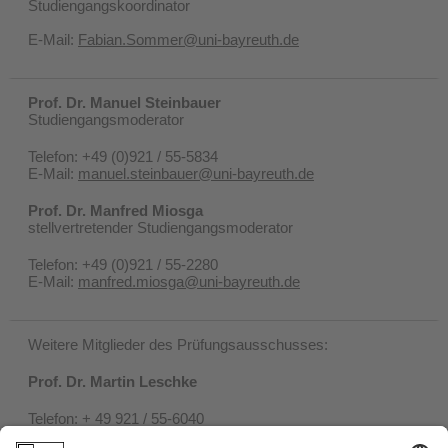
Studiengangskoordinator
E-Mail:
Fabian.Sommer@uni-bayreuth.de
Prof. Dr. Manuel Steinbauer
Studiengangsmoderator
Telefon: +49 (0)921 / 55-5834
E-Mail:
manuel.steinbauer@uni-bayreuth.de
Prof. Dr. Manfred Miosga
stellvertretender Studiengangsmoderator
Telefon: +49 (0)921 / 55-2280
E-Mail:
manfred.miosga@uni-bayreuth.de
Weitere Mitglieder des Prüfungsausschusses:
Prof. Dr. Martin Leschke
Telefon: + 49 921 / 55-6040
E-Mail:
martin.leschke@uni-bayreuth.de